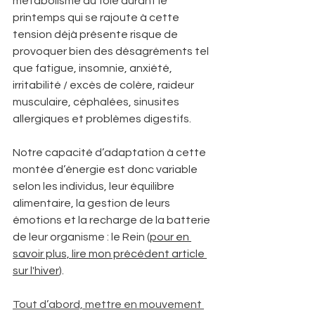
métabolisme du foie durant le 
printemps qui se rajoute à cette 
tension déjà présente risque de 
provoquer bien des désagréments tel 
que fatigue, insomnie, anxiété, 
irritabilité / excès de colère, raideur 
musculaire, céphalées, sinusites 
allergiques et problèmes digestifs. 
Notre capacité d’adaptation à cette 
montée d’énergie est donc variable 
selon les individus, leur équilibre 
alimentaire, la gestion de leurs 
émotions et la recharge de la batterie 
de leur organisme : le Rein (
pour en 
savoir plus, lire mon précédent article 
sur l'hiver
).  
Tout d’abord, mettre en mouvement 