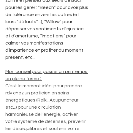
santé et pensez aux fleurs de Bach 
pour les gérer : “Beech” pour avoir plus 
de tolérance envers les autres (et 
leurs “défauts”....), “Willow” pour 
dépasser vos sentiments d’injustice 
et d’amertume, “Impatiens” pour 
calmer vos manifestations 
d’impatience et profiter du moment 
présent, etc... 
Mon conseil pour passer un printemps 
en pleine forme 
:
C’est le moment idéal pour prendre 
rdv chez un praticien en soins 
énergétiques (Reiki, Acupuncteur 
etc...) pour une circulation 
harmonieuse de l’énergie, activer 
votre système de défenses, prévenir 
les déséquilibres et soutenir votre 