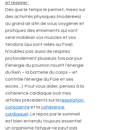
et respirer :
Dès que le temps le permet, misez sur 
des activités physiques (modérées) 
au grand air afin de vous oxygéner et 
pratiquez des étirements qui vont 
venir mobiliser vos muscles et vos 
tendons (qui sont reliés au Foie). 
N’oubliez pas aussi de respirez 
profondément plusieurs fois par jour 
(l’énergie du poumon nourrit l’énergie 
du Rein – la batterie du corps – et 
contrôle l’énergie du Foie et ses 
excès....). Pour vous aider, pensez à la 
cohérence cardiaque (voir mes 
articles précédents sur la 
respiration 
consciente
 et la 
cohérence 
cardiaque)
. Le repos par le sommeil 
est bien entendu toujours essentiel : 
un organisme fatigué ne peut pas 