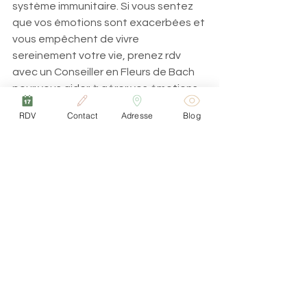
système immunitaire. Si vous sentez 
que vos émotions sont exacerbées et 
vous empêchent de vivre 
sereinement votre vie, prenez rdv 
avec un Conseiller en Fleurs de Bach 
pour vous aider à gérer vos émotions.  
RDV
Contact
Adresse
Blog
Passez un très beau printemps plein 
de nouveaux projets. 
Prendre rdv
Corinne Pineau
Praticienne en soins énergétiques en 
région parisienne (Cabinets à 
Chalifert 77144, près des Parcs 
Disney, et à Gouvernes 77400 près de 
Lagny-sur-Marne) 
"Gestion du stress et des émotions 