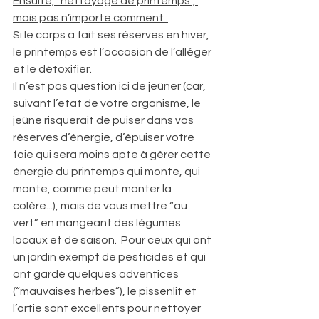
Ensuite, "nettoyage de printemps”, 
mais pas n’importe comment :
Si le corps a fait ses réserves en hiver, 
le printemps est l’occasion de l’alléger 
et le détoxifier.  
Il n’est pas question ici de jeûner (car, 
suivant l’état de votre organisme, le 
jeûne risquerait de puiser dans vos 
réserves d’énergie, d’épuiser votre 
foie qui sera moins apte à gérer cette 
énergie du printemps qui monte, qui 
monte, comme peut monter la 
colère...), mais de vous mettre “au 
vert” en mangeant des légumes 
locaux et de saison.  Pour ceux qui ont 
un jardin exempt de pesticides et qui 
ont gardé quelques adventices 
(“mauvaises herbes”), le pissenlit et 
l’ortie sont excellents pour nettoyer 